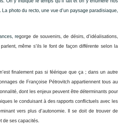
fs. On y indique le temps qu’il fait et on y énumère nos
oit. La photo du recto, une vue d’un paysage paradisiaque,
ances, re
gorge de souvenirs, de désirs, d’idéalisations,
arlent, même s’ils le font de façon différente selon la
’est finalement pas si féérique que ça ; dans un autre
nnages de Françoise Pétrovitch appartiennent tous au
nnalité, dont les enjeux peuvent être déterminants pour
ques le conduisant à des rapports conflictuels avec les
minant vers plus d’autonomie. Il se doit de trouver de
et de ses capacités.