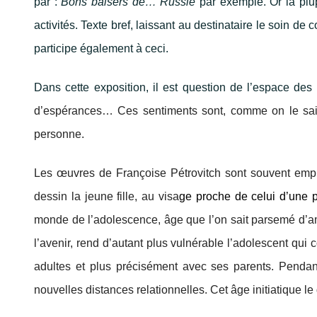
par :
Bons baisers de… Russie
par exemple. Or la plup
activités. Texte bref, laissant au destinataire le soin d
participe également à ceci.
Dans cette exposition, il est question de l’espace de
d’espérances… Ces sentiments sont, comme on le sait, m
personne.
Les œuvres de Françoise Pétrovitch sont souvent emp
dessin la jeune fille, au visa
ge proche de celui d’une 
monde de l’adolescence, âge que l’on sait parsemé d’am
l’avenir, rend d’autant plus vulnérable l’adolescent q
adultes et plus précisément avec ses parents. Pendant
nouvelles distances relationnelles. Cet âge initiatique le