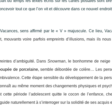
art du temps les textes écrits sur les cartes postales sont bre
e concevoir tout ce que l’on vit et découvre dans ce nouvel endr
s Vacances, sens affirmé par le « V » majuscule. Ce lieu, Vac
ouvants voire parfois empreints d’illusions, mais ils nous p
reintes d’ambiguïté. Dans
Snowman
, le bonhomme de neige n
poupée de porcelaine,
semble débordée de colère… Les perso
bivalence. Cette étape sensible du développement de la perso
ui connaît au même moment des changements physiques et psychi
 cette période l’adolescent quitte le cocon de l’enfance, che
 guide naturellement à s’interroger sur la solidité de ses acquis 