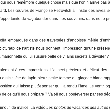
i nous remémore quelque chose mais que l’on n’arrive pas à sav
tard.
Les œuvres de Françoise Pétrovitch à l’instar des rêves, s
i l’opportunité de vagabonder dans nos souvenirs, dans notre p
oilà embarqués dans des traversées d’angoisse mêlée d’enth
picturaux de l’artiste nous donnent l’impression qu’une présen
marionnette ou lui susurre t-elle de vilains secrets à dévoiler ?
alement à ces impressions. L’aspect précieux et délicat des
n assis ; tête de lapin bleu ; petite femme au glaçage blanc 
position qui laisse plutôt penser qu’il a rendu l’âme. Le ventri
 de ce qu’il nous prépare ? Va t-il nous bouleverser par ses décl
humour, de malice. La vidéo
Les photos de vacances des autres 