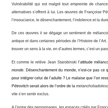
Vulnérabilité qui est malgré tout empreinte de chance 
alternatives s’offrent à lui. Les œuvres de Françoise Pétr
l’insouciance, le désenchantement, l’indolence et la dure
De ces œuvres il se dégage un sentiment de mélancoli
antique et dans certaines périodes de l’Histoire de l’Art.
trouver un sens à la vie, en d’autres termes, c’est un pa
Et comme le relève Jean Starobinski
l’attitude mélanc
monde
. Désenchantement du monde, n’est-ce pas ce qu
pour intégrer celui de l’adulte ? Le malaise que l’on res
Pétrovitch serait alors de l’ordre de la
melancholiadoles
vite s’en sentir exclus.
A l’instar des personnages, les espaces créés par Françoi