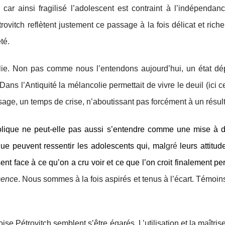
car ainsi fragilisé l’adolescent est contraint à l’indépenda
ovitch reflètent justement ce passage à la fois délicat et riche 
té.
e. Non pas comme nous l’entendons aujourd’hui, un état dép
 Dans l’Antiquité la mélancolie permettait de vivre le deuil (ici
ssage, un temps de crise, n’aboutissant pas forcément à un résult
olique ne peut-elle pas aussi s’entendre comme une mise à 
e peuvent ressentir les adolescents qui, mal
gré
leurs attitud
sent face à ce qu’on a cru voir et ce que l’on croit finalement
cenc
e. Nous sommes à la fois aspirés et tenus à l’écart. Témoin
se Pétrovitch semblent s’être égarés. L’utilisation et la maîtris