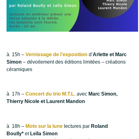
à 15h –
V
ernissage
de l’exposition
d’
Arlette et Marc
Simon
– dévoilement des éditions limitées – créations
céramiques
à 17h –
Co
ncert
du trio M.T.L.
avec
Marc Simon,
Thierry Nicole et Laurent Mandon
à 18h –
Mots sur la lune
lectures par
Roland
Boully*
et
Leïla Simon